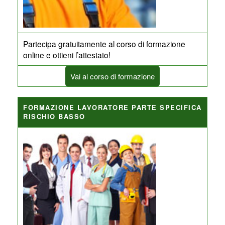
Partecipa gratuitamente al corso di formazione
online e ottieni l’attestato!
Vai al corso di formazione
FORMAZIONE LAVORATORE PARTE SPECIFICA
RISCHIO BASSO