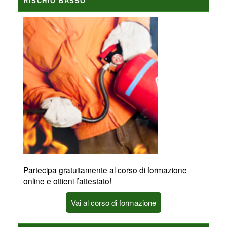
RISCHIO BASSO
Partecipa gratuitamente al corso di formazione
online e ottieni l’attestato!
Vai al corso di formazione