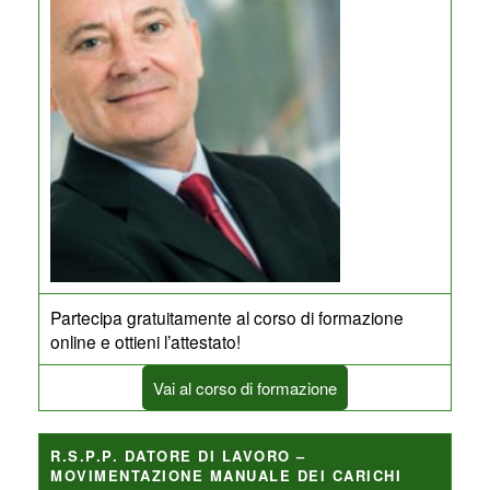
Partecipa gratuitamente al corso di formazione
online e ottieni l’attestato!
Vai al corso di formazione
R.S.P.P. DATORE DI LAVORO –
MOVIMENTAZIONE MANUALE DEI CARICHI