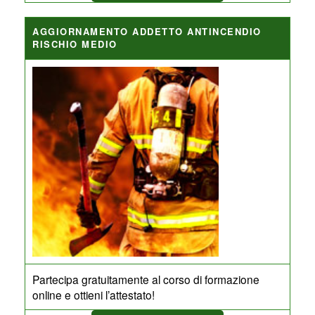
AGGIORNAMENTO ADDETTO ANTINCENDIO
RISCHIO MEDIO
Partecipa gratuitamente al corso di formazione
online e ottieni l’attestato!