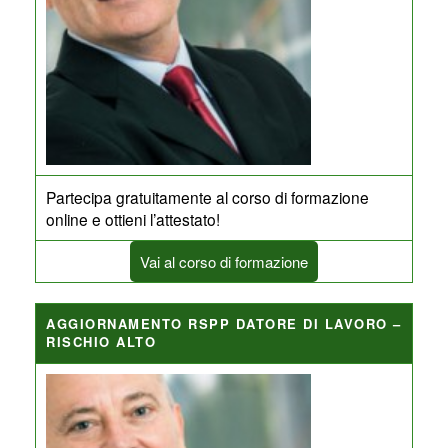
Partecipa gratuitamente al corso di formazione
online e ottieni l’attestato!
Vai al corso di formazione
AGGIORNAMENTO RSPP DATORE DI LAVORO –
RISCHIO ALTO