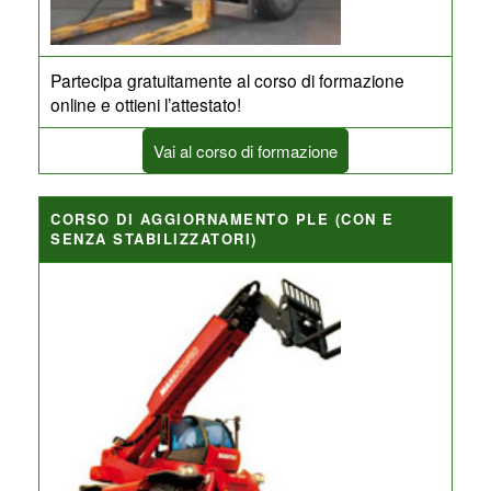
Partecipa gratuitamente al corso di formazione
online e ottieni l’attestato!
Vai al corso di formazione
CORSO DI AGGIORNAMENTO PLE (CON E
SENZA STABILIZZATORI)