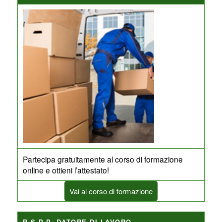
Partecipa gratuitamente al corso di formazione
online e ottieni l’attestato!
Vai al corso di formazione
R.S.P.P. DATORE DI LAVORO –