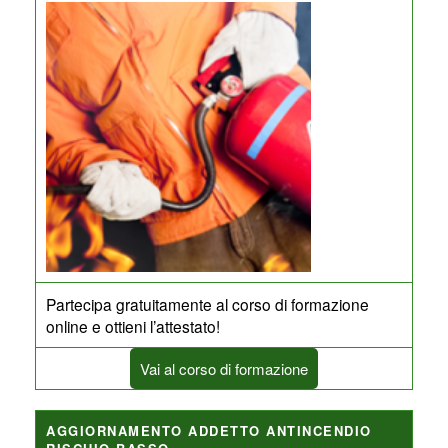
Partecipa gratuitamente al corso di formazione
online e ottieni l’attestato!
Vai al corso di formazione
AGGIORNAMENTO ADDETTO ANTINCENDIO