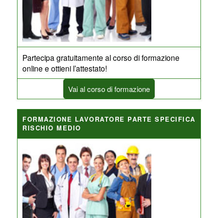
Partecipa gratuitamente al corso di formazione
online e ottieni l’attestato!
Vai al corso di formazione
FORMAZIONE LAVORATORE PARTE SPECIFICA
RISCHIO MEDIO