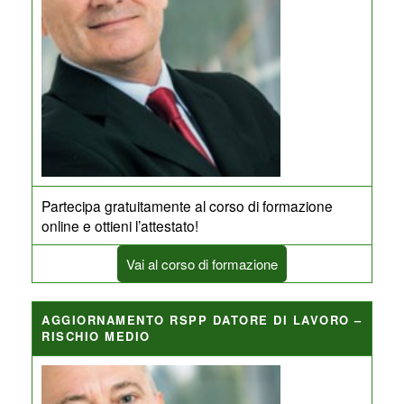
Partecipa gratuitamente al corso di formazione
online e ottieni l’attestato!
Vai al corso di formazione
AGGIORNAMENTO RSPP DATORE DI LAVORO –
RISCHIO MEDIO