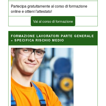
Partecipa gratuitamente al corso di formazione
online e ottieni l’attestato!
Vai al corso di formazione
FORMAZIONE LAVORATORI PARTE GENERALE
+ SPECIFICA RISCHIO MEDIO