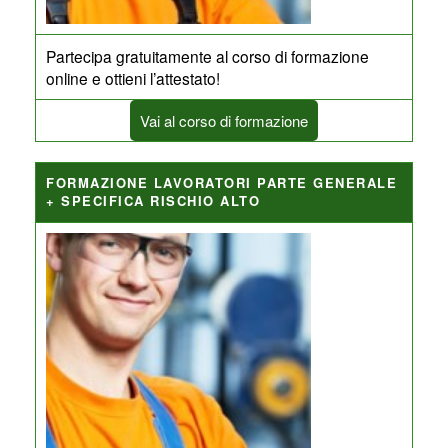
Partecipa gratuitamente al corso di formazione
online e ottieni l’attestato!
Vai al corso di formazione
FORMAZIONE LAVORATORI PARTE GENERALE
+ SPECIFICA RISCHIO ALTO