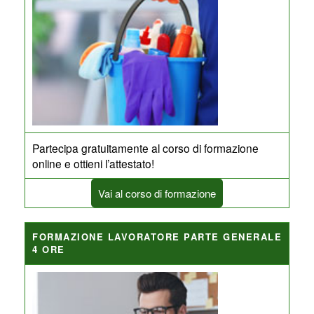
Partecipa gratuitamente al corso di formazione
online e ottieni l’attestato!
Vai al corso di formazione
FORMAZIONE LAVORATORE PARTE GENERALE
4 ORE