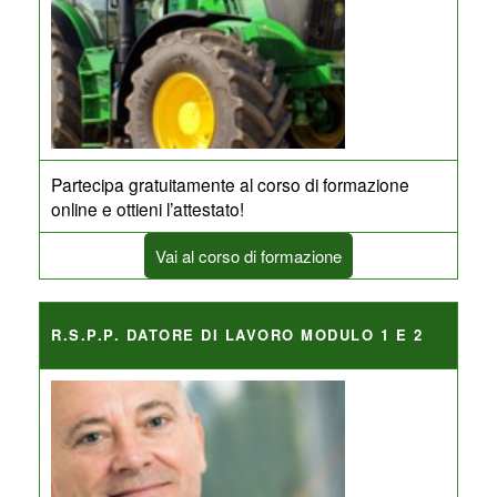
Partecipa gratuitamente al corso di formazione
online e ottieni l’attestato!
Vai al corso di formazione
R.S.P.P. DATORE DI LAVORO MODULO 1 E 2