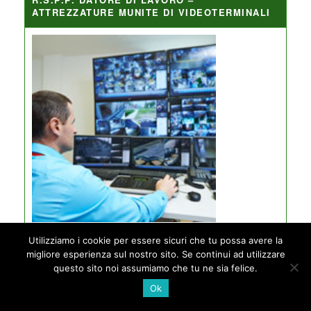
ATTREZZATURE MUNITE DI VIDEOTERMINALI
Utilizziamo i cookie per essere sicuri che tu possa avere la
Partecipa gratuitamente al corso di formazione
migliore esperienza sul nostro sito. Se continui ad utilizzare
online e ottieni l’attestato!
questo sito noi assumiamo che tu ne sia felice.
Vai al corso di formazione
Ok