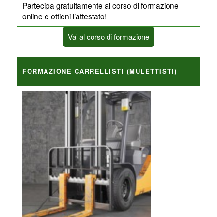
Partecipa gratuitamente al corso di formazione
online e ottieni l’attestato!
Vai al corso di formazione
FORMAZIONE CARRELLISTI (MULETTISTI)