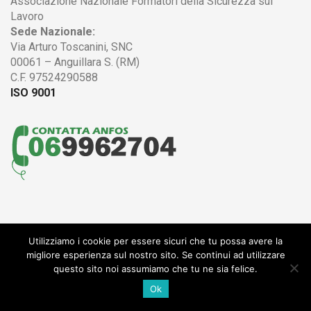
Associazione Nazionale Formatori della Sicurezza sul
Lavoro
Sede Nazionale:
Via Arturo Toscanini, SNC
00061 – Anguillara S. (RM)
C.F. 97524290588
ISO 9001
Utilizziamo i cookie per essere sicuri che tu possa avere la
© 2004 - 2017 ANFOS
migliore esperienza sul nostro sito. Se continui ad utilizzare
Associazione Nazionale Formatori della Sicurezza sul Lavoro
questo sito noi assumiamo che tu ne sia felice.
CF 97524290588 -
Privacy policy
-
Termini e condizioni
-
Sportello
Garanzia
Ok