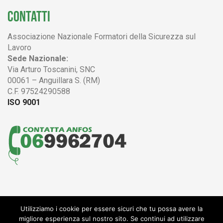
CONTATTI
Associazione Nazionale Formatori della Sicurezza sul
Lavoro
Sede Nazionale:
Via Arturo Toscanini, SNC
00061 – Anguillara S. (RM)
C.F. 97524290588
ISO 9001
Utilizziamo i cookie per essere sicuri che tu possa avere la
© 2004 - 2017 ANFOS
migliore esperienza sul nostro sito. Se continui ad utilizzare
Associazione Nazionale Formatori della Sicurezza sul Lavoro