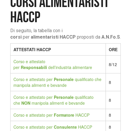
CORSI ALIMENTARISTI
HACCP
Di seguito, la tabella con i
corsi
per
alimentaristi HACCP
proposti da
A.N.Fo.S
.
ATTESTATI HACCP
ORE
Corso e attestato
8/12
per
Responsabili
dell’industria alimentare
Corso e attestato per
Personale
qualificato che
8
manipola alimenti e bevande
Corso e attestato per
Personale
qualificato
8
che
NON
manipola alimenti e bevande
Corso e attestato per
Formatore
HACCP
8
Corso e attestato per
Consulente
HACCP
8