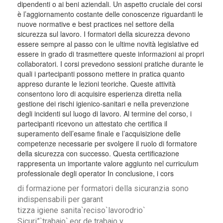
dipendenti o ai beni aziendali. Un aspetto cruciale dei corsi
è l’aggiornamento costante delle conoscenze riguardanti le
nuove normative e best practices nel settore della
sicurezza sul lavoro. I formatori della sicurezza devono
essere sempre al passo con le ultime novità legislative ed
essere in grado di trasmettere queste informazioni ai propri
collaboratori. I corsi prevedono sessioni pratiche durante le
quali i partecipanti possono mettere in pratica quanto
appreso durante le lezioni teoriche. Queste attività
consentono loro di acquisire esperienza diretta nella
gestione dei rischi igienico-sanitari e nella prevenzione
degli incidenti sul luogo di lavoro. Al termine del corso, i
partecipanti ricevono un attestato che certifica il
superamento dell’esame finale e l’acquisizione delle
competenze necessarie per svolgere il ruolo di formatore
della sicurezza con successo. Questa certificazione
rappresenta un importante valore aggiunto nel curriculum
professionale degli operator In conclusione, i cors
di formazione per formatori della sicuranzia sono
indispensabili per garant
tizza igiene sanita`reciso`lavorodrio`
Sicuri”`trabajo`.eor de trabajo y