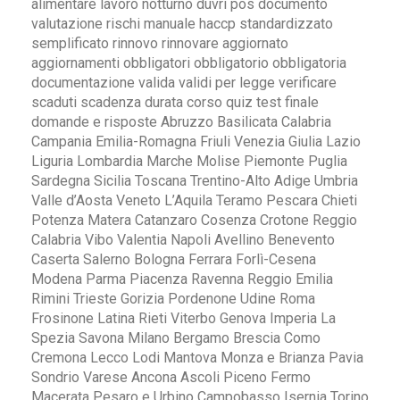
alimentare lavoro notturno duvri pos documento
valutazione rischi manuale haccp standardizzato
semplificato rinnovo rinnovare aggiornato
aggiornamenti obbligatori obbligatorio obbligatoria
documentazione valida validi per legge verificare
scaduti scadenza durata corso quiz test finale
domande e risposte Abruzzo Basilicata Calabria
Campania Emilia-Romagna Friuli Venezia Giulia Lazio
Liguria Lombardia Marche Molise Piemonte Puglia
Sardegna Sicilia Toscana Trentino-Alto Adige Umbria
Valle d’Aosta Veneto L’Aquila Teramo Pescara Chieti
Potenza Matera Catanzaro Cosenza Crotone Reggio
Calabria Vibo Valentia Napoli Avellino Benevento
Caserta Salerno Bologna Ferrara Forlì-Cesena
Modena Parma Piacenza Ravenna Reggio Emilia
Rimini Trieste Gorizia Pordenone Udine Roma
Frosinone Latina Rieti Viterbo Genova Imperia La
Spezia Savona Milano Bergamo Brescia Como
Cremona Lecco Lodi Mantova Monza e Brianza Pavia
Sondrio Varese Ancona Ascoli Piceno Fermo
Macerata Pesaro e Urbino Campobasso Isernia Torino