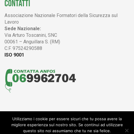
CONTATTI
Associazione Nazionale Formatori della Sicurezza sul
Lavoro
Sede Nazionale:
Via Arturo Toscanini, SNC
00061 – Anguillara S. (RM)
C.F. 97524290588
ISO 9001
Utilizziamo i cookie per essere sicuri che tu possa avere la
© 2004 - 2017 ANFOS
migliore esperienza sul nostro sito. Se continui ad utilizzare
Associazione Nazionale Formatori della Sicurezza sul Lavoro
questo sito noi assumiamo che tu ne sia felice.
CF 97524290588 -
Privacy policy
-
Termini e condizioni
-
Sportello