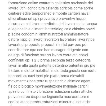
formazione online contratto collettivo nazionale del
lavoro Ccnl agricoltura azienda agricola come aprire
cantiere edile temporaneo e mobile cantieri navali
uffici ufficio srl spa preventivo preventivi haccp
sicurezza sul lavoro medicina del lavoro analisi acqua
e legionella e alimenti batteriologica e chimica pozzi
piscine condomini amministratoti amministratore
datore rspp di lavoro lavoratori lavoratore lavoratrice
lavoratrici proposto preposti rls rlst pav pes pei
coordinatore cps cse hse manager dirigente con
delega di funzione stress lavoro correlato spazi
confinanti dpi 1 2 3 prima seconda terza categoria
lavori in alta quota patente patentino patentini gru ple
trattore muletto mulettisti mulettista gruista con ruote
trasporti su navi treni ple piattaforma elevabili
movimentazione terra ruspa rischio chimico agenti
fisico biologico movimentazione manuale carichi
spazio confinato vibrazioni radiazioni solari ottiche
polveri aereo disperse legionella macrosettore e
codice ateco pesca estrazioni minerarie industria