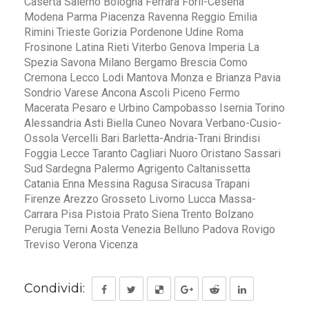
Caserta Salerno Bologna Ferrara Forlì-Cesena
Modena Parma Piacenza Ravenna Reggio Emilia
Rimini Trieste Gorizia Pordenone Udine Roma
Frosinone Latina Rieti Viterbo Genova Imperia La
Spezia Savona Milano Bergamo Brescia Como
Cremona Lecco Lodi Mantova Monza e Brianza Pavia
Sondrio Varese Ancona Ascoli Piceno Fermo
Macerata Pesaro e Urbino Campobasso Isernia Torino
Alessandria Asti Biella Cuneo Novara Verbano-Cusio-
Ossola Vercelli Bari Barletta-Andria-Trani Brindisi
Foggia Lecce Taranto Cagliari Nuoro Oristano Sassari
Sud Sardegna Palermo Agrigento Caltanissetta
Catania Enna Messina Ragusa Siracusa Trapani
Firenze Arezzo Grosseto Livorno Lucca Massa-
Carrara Pisa Pistoia Prato Siena Trento Bolzano
Perugia Terni Aosta Venezia Belluno Padova Rovigo
Treviso Verona Vicenza
Condividi: