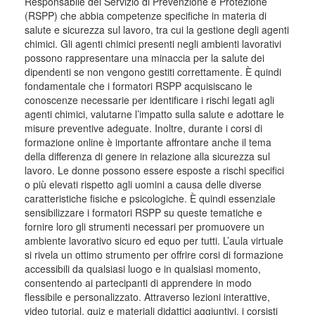
Responsabile del Servizio di Prevenzione e Protezione
(RSPP) che abbia competenze specifiche in materia di
salute e sicurezza sul lavoro, tra cui la gestione degli agenti
chimici. Gli agenti chimici presenti negli ambienti lavorativi
possono rappresentare una minaccia per la salute dei
dipendenti se non vengono gestiti correttamente. È quindi
fondamentale che i formatori RSPP acquisiscano le
conoscenze necessarie per identificare i rischi legati agli
agenti chimici, valutarne l’impatto sulla salute e adottare le
misure preventive adeguate. Inoltre, durante i corsi di
formazione online è importante affrontare anche il tema
della differenza di genere in relazione alla sicurezza sul
lavoro. Le donne possono essere esposte a rischi specifici
o più elevati rispetto agli uomini a causa delle diverse
caratteristiche fisiche e psicologiche. È quindi essenziale
sensibilizzare i formatori RSPP su queste tematiche e
fornire loro gli strumenti necessari per promuovere un
ambiente lavorativo sicuro ed equo per tutti. L’aula virtuale
si rivela un ottimo strumento per offrire corsi di formazione
accessibili da qualsiasi luogo e in qualsiasi momento,
consentendo ai partecipanti di apprendere in modo
flessibile e personalizzato. Attraverso lezioni interattive,
video tutorial, quiz e materiali didattici aggiuntivi, i corsisti