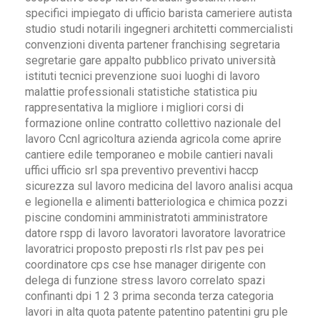
specifici impiegato di ufficio barista cameriere autista
studio studi notarili ingegneri architetti commercialisti
convenzioni diventa partener franchising segretaria
segretarie gare appalto pubblico privato università
istituti tecnici prevenzione suoi luoghi di lavoro
malattie professionali statistiche statistica piu
rappresentativa la migliore i migliori corsi di
formazione online contratto collettivo nazionale del
lavoro Ccnl agricoltura azienda agricola come aprire
cantiere edile temporaneo e mobile cantieri navali
uffici ufficio srl spa preventivo preventivi haccp
sicurezza sul lavoro medicina del lavoro analisi acqua
e legionella e alimenti batteriologica e chimica pozzi
piscine condomini amministratoti amministratore
datore rspp di lavoro lavoratori lavoratore lavoratrice
lavoratrici proposto preposti rls rlst pav pes pei
coordinatore cps cse hse manager dirigente con
delega di funzione stress lavoro correlato spazi
confinanti dpi 1 2 3 prima seconda terza categoria
lavori in alta quota patente patentino patentini gru ple