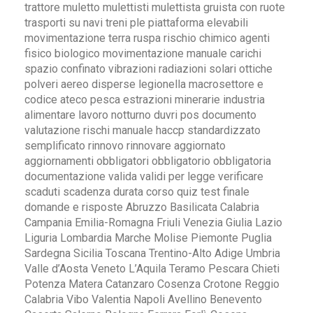
trattore muletto mulettisti mulettista gruista con ruote
trasporti su navi treni ple piattaforma elevabili
movimentazione terra ruspa rischio chimico agenti
fisico biologico movimentazione manuale carichi
spazio confinato vibrazioni radiazioni solari ottiche
polveri aereo disperse legionella macrosettore e
codice ateco pesca estrazioni minerarie industria
alimentare lavoro notturno duvri pos documento
valutazione rischi manuale haccp standardizzato
semplificato rinnovo rinnovare aggiornato
aggiornamenti obbligatori obbligatorio obbligatoria
documentazione valida validi per legge verificare
scaduti scadenza durata corso quiz test finale
domande e risposte Abruzzo Basilicata Calabria
Campania Emilia-Romagna Friuli Venezia Giulia Lazio
Liguria Lombardia Marche Molise Piemonte Puglia
Sardegna Sicilia Toscana Trentino-Alto Adige Umbria
Valle d’Aosta Veneto L’Aquila Teramo Pescara Chieti
Potenza Matera Catanzaro Cosenza Crotone Reggio
Calabria Vibo Valentia Napoli Avellino Benevento