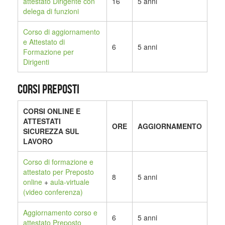
attestato Dirigente con
16
5 anni
delega di funzioni
Corso di aggiornamento
e Attestato di
6
5 anni
Formazione per
Dirigenti
CORSI PREPOSTI
CORSI ONLINE E
ATTESTATI
ORE
AGGIORNAMENTO
SICUREZZA SUL
LAVORO
Corso di formazione e
attestato per Preposto
8
5 anni
online
+
aula-virtuale
(video conferenza)
Aggiornamento corso e
6
5 anni
attestato Preposto