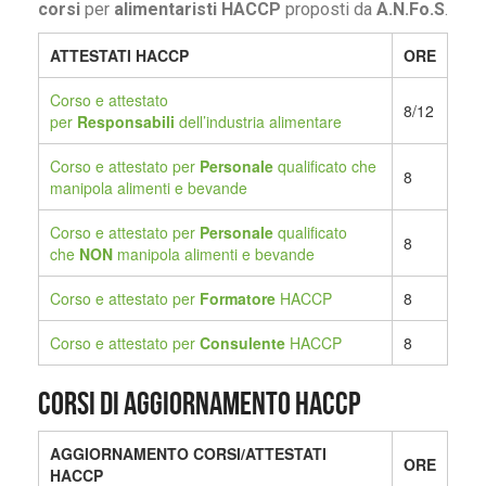
corsi
per
alimentaristi HACCP
proposti da
A.N.Fo.S
.
ATTESTATI HACCP
ORE
Corso e attestato
8/12
per
Responsabili
dell’industria alimentare
Corso e attestato per
Personale
qualificato che
8
manipola alimenti e bevande
Corso e attestato per
Personale
qualificato
8
che
NON
manipola alimenti e bevande
Corso e attestato per
Formatore
HACCP
8
Corso e attestato per
Consulente
HACCP
8
Corsi di aggiornamento HACCP
AGGIORNAMENTO CORSI/ATTESTATI
ORE
HACCP