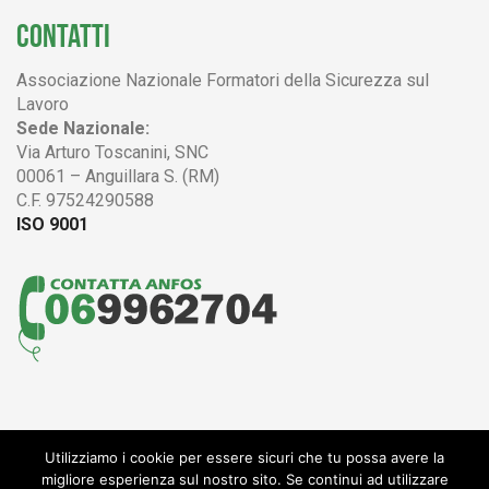
CONTATTI
Associazione Nazionale Formatori della Sicurezza sul
Lavoro
Sede Nazionale:
Via Arturo Toscanini, SNC
00061 – Anguillara S. (RM)
C.F. 97524290588
ISO 9001
Utilizziamo i cookie per essere sicuri che tu possa avere la
© 2004 - 2017 ANFOS
migliore esperienza sul nostro sito. Se continui ad utilizzare
Associazione Nazionale Formatori della Sicurezza sul Lavoro