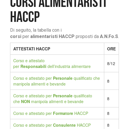
CORSI ALIMENTARISTI
HACCP
Di seguito, la tabella con i
corsi
per
alimentaristi HACCP
proposti da
A.N.Fo.S
.
ATTESTATI HACCP
ORE
Corso e attestato
8/12
per
Responsabili
dell’industria alimentare
Corso e attestato per
Personale
qualificato che
8
manipola alimenti e bevande
Corso e attestato per
Personale
qualificato
8
che
NON
manipola alimenti e bevande
Corso e attestato per
Formatore
HACCP
8
Corso e attestato per
Consulente
HACCP
8