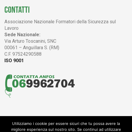
CONTATTI
Associazione Nazionale Formatori della Sicurezza sul
Lavoro
Sede Nazionale:
Via Arturo Toscanini, SNC
00061 – Anguillara S. (RM)
C.F. 97524290588
ISO 9001
Utilizziamo i cookie per essere sicuri che tu possa avere la
© 2004 - 2017 ANFOS
migliore esperienza sul nostro sito. Se continui ad utilizzare
Associazione Nazionale Formatori della Sicurezza sul Lavoro