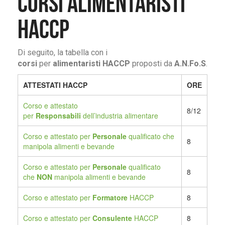
CORSI ALIMENTARISTI
HACCP
Di seguito, la tabella con i
corsi
per
alimentaristi HACCP
proposti da
A.N.Fo.S
.
ATTESTATI HACCP
ORE
Corso e attestato
8/12
per
Responsabili
dell’industria alimentare
Corso e attestato per
Personale
qualificato che
8
manipola alimenti e bevande
Corso e attestato per
Personale
qualificato
8
che
NON
manipola alimenti e bevande
Corso e attestato per
Formatore
HACCP
8
Corso e attestato per
Consulente
HACCP
8