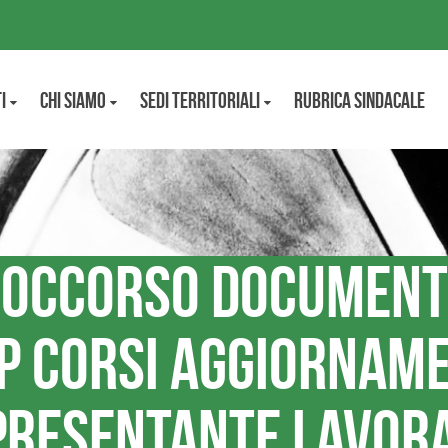
i
CHI SIAMO
Sedi territoriali
Rubrica Sindacale
soccorso document
pp corsi aggiornam
resentante lavor