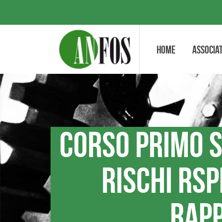
Home
Associat
Corso primo 
rischi rs
rapp