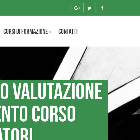
Corsi di formazione
Contatti
o valutazione
ento corso
atori