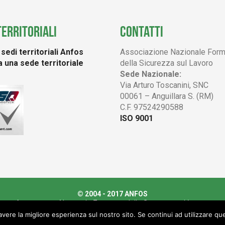
TERRITORIALI
CONTATTI
sedi territoriali Anfos
Associazione Nazionale Form
 una sede territoriale
della Sicurezza sul Lavoro
Sede Nazionale:
Via Arturo Toscanini, SNC
00061 – Anguillara S. (RM)
C.F. 97524290588
ISO 9001
© 2004 - 2017 ANFOS
Associazione Nazionale Formatori della Sicurezza sul Lavoro
 97524290588 -
Privacy policy
-
Termini e condizioni
-
Sportello Garan
avere la migliore esperienza sul nostro sito. Se continui ad utilizzare qu