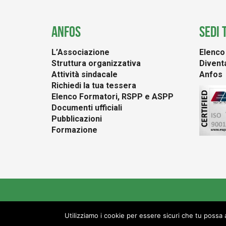
ANFOS
SEDI 
L’Associazione
Elenco 
Struttura organizzativa
Diventa
Attività sindacale
Anfos
Richiedi la tua tessera
Elenco Formatori, RSPP e ASPP
Documenti ufficiali
Pubblicazioni
Formazione
CF
Utilizziamo i cookie per essere sicuri che tu possa 