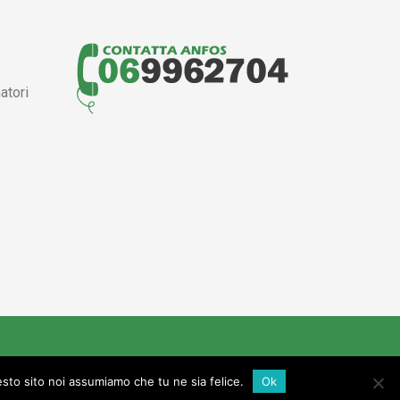
atori
zia
esto sito noi assumiamo che tu ne sia felice.
Ok