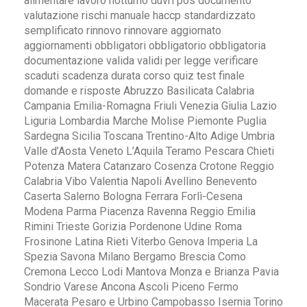
alimentare lavoro notturno duvri pos documento
valutazione rischi manuale haccp standardizzato
semplificato rinnovo rinnovare aggiornato
aggiornamenti obbligatori obbligatorio obbligatoria
documentazione valida validi per legge verificare
scaduti scadenza durata corso quiz test finale
domande e risposte Abruzzo Basilicata Calabria
Campania Emilia-Romagna Friuli Venezia Giulia Lazio
Liguria Lombardia Marche Molise Piemonte Puglia
Sardegna Sicilia Toscana Trentino-Alto Adige Umbria
Valle d’Aosta Veneto L’Aquila Teramo Pescara Chieti
Potenza Matera Catanzaro Cosenza Crotone Reggio
Calabria Vibo Valentia Napoli Avellino Benevento
Caserta Salerno Bologna Ferrara Forlì-Cesena
Modena Parma Piacenza Ravenna Reggio Emilia
Rimini Trieste Gorizia Pordenone Udine Roma
Frosinone Latina Rieti Viterbo Genova Imperia La
Spezia Savona Milano Bergamo Brescia Como
Cremona Lecco Lodi Mantova Monza e Brianza Pavia
Sondrio Varese Ancona Ascoli Piceno Fermo
Macerata Pesaro e Urbino Campobasso Isernia Torino