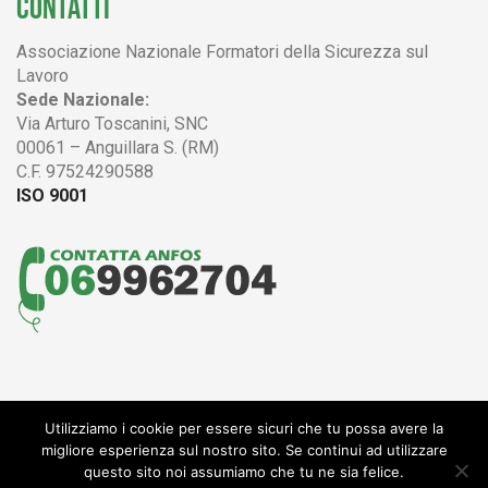
CONTATTI
Associazione Nazionale Formatori della Sicurezza sul
Lavoro
Sede Nazionale:
Via Arturo Toscanini, SNC
00061 – Anguillara S. (RM)
C.F. 97524290588
ISO 9001
Utilizziamo i cookie per essere sicuri che tu possa avere la
© 2004 - 2017 ANFOS
migliore esperienza sul nostro sito. Se continui ad utilizzare
Associazione Nazionale Formatori della Sicurezza sul Lavoro
questo sito noi assumiamo che tu ne sia felice.
CF 97524290588 -
Privacy policy
-
Termini e condizioni
-
Sportello