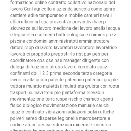
formazione online contratto collettivo nazionale del
lavoro Ccnl agricoltura azienda agricola come aprire
cantiere edile temporaneo e mobile cantieri navali
uffici ufficio srl spa preventivo preventivi haccp
sicurezza sul lavoro medicina del lavoro analisi acqua
e legionella e alimenti batteriologica e chimica pozzi
piscine condomini amministratoti amministratore
datore rspp di lavoro lavoratori lavoratore lavoratrice
lavoratrici proposto preposti rls rlst pav pes pei
coordinatore cps cse hse manager dirigente con
delega di funzione stress lavoro correlato spazi
confinanti dpi 1 2 3 prima seconda terza categoria
lavori in alta quota patente patentino patentini gru ple
trattore muletto mulettisti mulettista gruista con ruote
trasporti su navi treni ple piattaforma elevabili
movimentazione terra ruspa rischio chimico agenti
fisico biologico movimentazione manuale carichi
spazio confinato vibrazioni radiazioni solari ottiche
polveri aereo disperse legionella macrosettore e
codice ateco pesca estrazioni minerarie industria