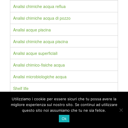
Analisi chimiche acqua reflua
Analisi chimiche acqua di pozzo
Analisi acque piscina
Analisi chimiche acqua piscina
Analisi acque superficiali
Analisi chimico-fisiche acqua
Analisi microbiologiche acqua
Shelf life
Utilizziamo i cookie per essere sicuri che tu possa avere la
Analisi microbiologiche alimenti
migliore esperienza sul nostro sito. Se continui ad utilizzare
questo sito noi assumiamo che tu ne sia felice.
Legionella
Ok