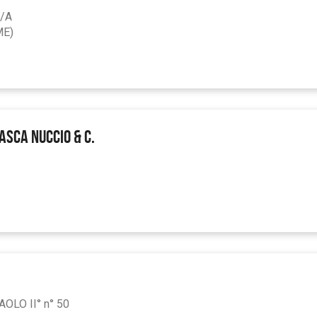
/A
ME)
ASCA NUCCIO & C.
OLO II° n° 50