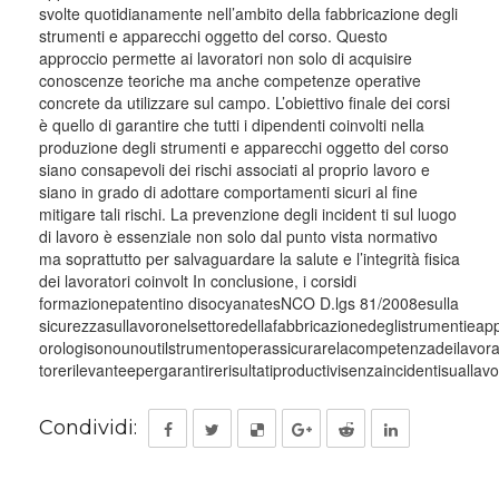
svolte quotidianamente nell’ambito della fabbricazione degli
strumenti e apparecchi oggetto del corso. Questo
approccio permette ai lavoratori non solo di acquisire
conoscenze teoriche ma anche competenze operative
concrete da utilizzare sul campo. L’obiettivo finale dei corsi
è quello di garantire che tutti i dipendenti coinvolti nella
produzione degli strumenti e apparecchi oggetto del corso
siano consapevoli dei rischi associati al proprio lavoro e
siano in grado di adottare comportamenti sicuri al fine
mitigare tali rischi. La prevenzione degli incident ti sul luogo
di lavoro è essenziale non solo dal punto vista normativo
ma soprattutto per salvaguardare la salute e l’integrità fisica
dei lavoratori coinvolt In conclusione, i corsidi
formazionepatentino disocyanatesNCO D.lgs 81/2008esulla
sicurezzasullavoronelsettoredellafabbricazionedeglistrumentieap
orologisonounoutilstrumentoperassicurarelacompetenzadeilavorat
torerilevanteepergarantirerisultatiproductivisenzaincidentisuallav
Condividi: