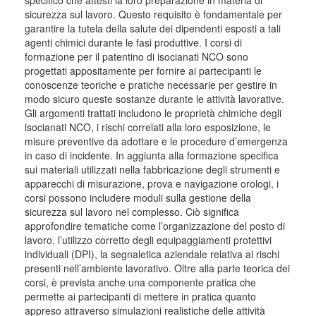
specifico che attesti la loro preparazione in materia di
sicurezza sul lavoro. Questo requisito è fondamentale per
garantire la tutela della salute dei dipendenti esposti a tali
agenti chimici durante le fasi produttive. I corsi di
formazione per il patentino di isocianati NCO sono
progettati appositamente per fornire ai partecipanti le
conoscenze teoriche e pratiche necessarie per gestire in
modo sicuro queste sostanze durante le attività lavorative.
Gli argomenti trattati includono le proprietà chimiche degli
isocianati NCO, i rischi correlati alla loro esposizione, le
misure preventive da adottare e le procedure d’emergenza
in caso di incidente. In aggiunta alla formazione specifica
sui materiali utilizzati nella fabbricazione degli strumenti e
apparecchi di misurazione, prova e navigazione orologi, i
corsi possono includere moduli sulla gestione della
sicurezza sul lavoro nel complesso. Ciò significa
approfondire tematiche come l’organizzazione del posto di
lavoro, l’utilizzo corretto degli equipaggiamenti protettivi
individuali (DPI), la segnaletica aziendale relativa ai rischi
presenti nell’ambiente lavorativo. Oltre alla parte teorica dei
corsi, è prevista anche una componente pratica che
permette ai partecipanti di mettere in pratica quanto
appreso attraverso simulazioni realistiche delle attività