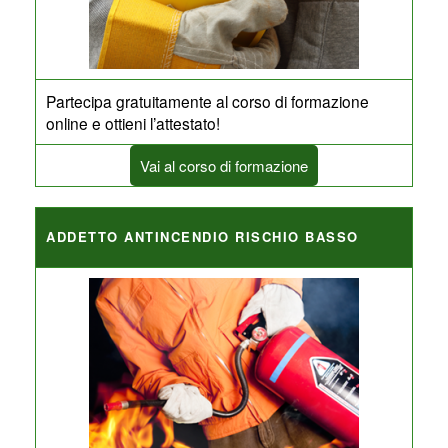
Partecipa gratuitamente al corso di formazione
online e ottieni l’attestato!
Vai al corso di formazione
ADDETTO ANTINCENDIO RISCHIO BASSO