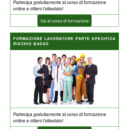
Partecipa gratuitamente al corso di formazione
online e ottieni l’attestato!
Vai al corso di formazione
FORMAZIONE LAVORATORE PARTE SPECIFICA
RISCHIO BASSO
Partecipa gratuitamente al corso di formazione
online e ottieni l’attestato!