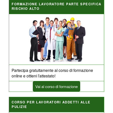
FORMAZIONE LAVORATORE PARTE SPECIFICA
RISCHIO ALTO
Partecipa gratuitamente al corso di formazione
online e ottieni l’attestato!
Vai al corso di formazione
CORSO PER LAVORATORI ADDETTI ALLE
PULIZIE