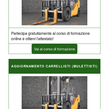
Partecipa gratuitamente al corso di formazione
online e ottieni l’attestato!
Vai al corso di formazione
AGGIORNAMENTO CARRELLISTI (MULETTISTI)