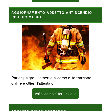
AGGIORNAMENTO ADDETTO ANTINCENDIO
RISCHIO MEDIO
Partecipa gratuitamente al corso di formazione
online e ottieni l’attestato!
Vai al corso di formazione