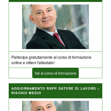
Partecipa gratuitamente al corso di formazione
online e ottieni l’attestato!
Vai al corso di formazione
AGGIORNAMENTO RSPP DATORE DI LAVORO –
RISCHIO MEDIO