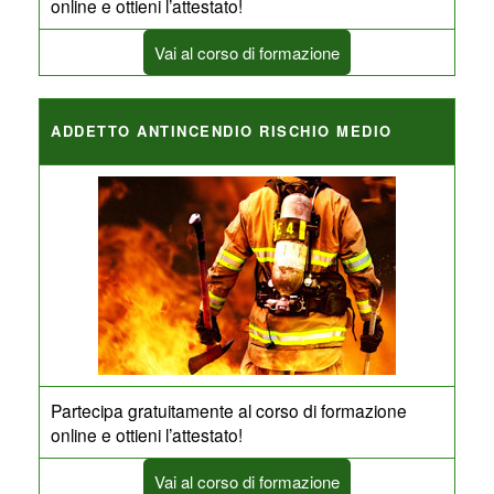
online e ottieni l’attestato!
Vai al corso di formazione
ADDETTO ANTINCENDIO RISCHIO MEDIO
Partecipa gratuitamente al corso di formazione
online e ottieni l’attestato!
Vai al corso di formazione