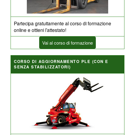
Partecipa gratuitamente al corso di formazione
online e ottieni l’attestato!
Vai al corso di formazione
CORSO DI AGGIORNAMENTO PLE (CON E
SENZA STABILIZZATORI)