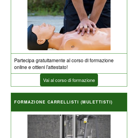
Partecipa gratuitamente al corso di formazione
online e ottieni l’attestato!
Vai al corso di formazione
FORMAZIONE CARRELLISTI (MULETTISTI)