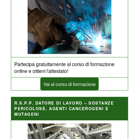
Partecipa gratuitamente al corso di formazione
online e ottieni l’attestato!
Vai al corso di formazione
R.S.P.P. DATORE DI LAVORO – SOSTANZE
PERICOLOSE, AGENTI CANCEROGENI E
MUTAGENI