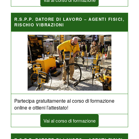
R.S.P.P. DATORE DI LAVORO – AGENTI FISICI,
RISCHIO VIBRAZIONI
Partecipa gratuitamente al corso di formazione
online e ottieni l’attestato!
Vai al corso di formazione